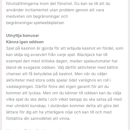
förutsättningarna inom det fönstret. Du kan se till att du
använder incitamentet utan problem genom att vara
medveten om begränsningar och
begränsningar.spelwebbplatser.
Utnyttja bonusar
Känna igen oddsen
Spel på kasinon är gjorda för att erbjuda kasinot en fördel, som
kan skilja sig avsevärt från varje spel. Blackjack har till
exempel den mest kritiska dagen, medan spelautomater har
bland de svagaste oddsen. Välj därför aktiviteter med bättre
chanser att få betydelse på kasinot. Men när du väljer
aktiviteter med stora odds spelar ödet vanligtvis en roll i
vadslagningen. Därför finns det ingen garanti för att du
kommer att lyckas. Men om du känner till oddsen kan du välja
vilka spel du ska delta i och vilket belopp du ska satsa på med
mer utmärkt kunskap. I slutändan kommer detta att göra det
lättare för dig att ha ytterligare nöje och kan till och med
förbättra din sannolikhet att vinna.