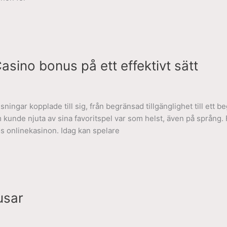
Casino bonus på ett effektivt sätt
ningar kopplade till sig, från begränsad tillgänglighet till ett 
m kunde njuta av sina favoritspel var som helst, även på språng.
s onlinekasinon. Idag kan spelare
usar