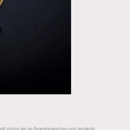
n allt större del av finansbranschen och används