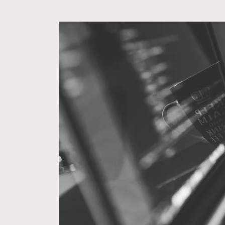
onlinecasinon
som
svensk
spelare