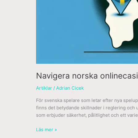
Navigera norska onlinecas
Artiklar
/
Adrian Cicek
För svenska spelare som letar efter nya spelup
finns det betydande skillnader i reglering och u
som erbjuder säkerhet, pålitlighet och ett varie
Navigera
Läs mer »
norska