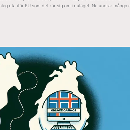
bolag utanför EU som det rör sig om i nuläget. Nu undrar många 