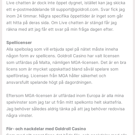
Live chatten är dock inte öppet dygnet, istället kan jag skicka
ett e-postmeddelande till support@goldroll.com. Svar fick jag
inom 24 timmar. Några specifika öppettider är inget som går
att hitta på deras sida. Om Live chatten är stängd får jag
räkna med att jag får ett svar på min fråga dagen efter.
Spellicenser
Alla spelbolag som vill erbjuda spel på nätet måste inneha
någon form av spellicens. Goldroll Casino har valt licensen
som utfärdas på Malta, nämligen MGA-licensen. Det är en bra
licens som är mycket uppskattad bland såväl spelare som
spelföretag. Licensen från MGA håller säkerhet och
ansvarsfullt spelande högt på dagordningen.
Eftersom MGA-licensen är utfärdad inom Europa är alla mina
spelvinster som jag tar ut från mitt spelkonto helt skattefria.
Jag behöver således aldrig tänka på att jag behöver redovisa
några vinster.
För- och nackdelar med Goldroll Casino