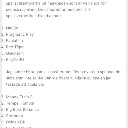
spelleverantörerna på marknaden som är välkända för
svenska spelare. De samarbetar med över 50
spelleverantörer, bland annat:
NetEnt
Pragmatic Play
Evolution
Red Tiger
Quickspin
Play’n GO
Jag kunde hitta gamla klassiker men även nya och spännande
slots som inte är lika vanliga överallt. Några av spelen jag
testade att spela var:
Money Train 3
Tempel Tumble
Big Bass Bonanza
Starburst
Golden Elk