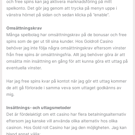
och free spins kan jag aktivera marknadsföring på mitt
spelkonto. Det gör jag genom att trycka på menyn uppe i
vänstra hörnet på sidan och sedan klicka på ”enable”.
Omsättningskrav
Många spelbolag har omsättningskrav på de bonusar och free
spins som de ger ut till sina kunder. Hos Goldroll Casino
behöver jag inte följa några omsättningskrav eftersom vinster
från free spins är omsättningsfria. Allt jag behöver göra är att
omsätta min insättning en gång för att kunna göra ett uttag på
eventuella vinster.
Har jag free spins kvar på kontot när jag gör ett uttag kommer
de att gå förlorade i samma veva som uttaget godkänns av
mig.
Insättnings- och uttagsmetoder
Det är fördelaktigt om ett casino har flera betalningsalternativ
eftersom jag kanske vill använda olika alternativ hos olika
casinon. Hos Gold roll Casino har jag den möjligheten. Jag kan
bland annat välja: