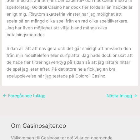
Som med allt annat finns det både för- och nackdelar med alla
spelföretag. Goldroll Casino har dock fler fördelar än nackdelar
enligt mig. Förutom skattefria vinster har jag möjlighet att
spela på en mängd olika spel från en rad olika speltillverkare.
Jag har även möjlighet att välja bland många olika
betalningsmetoder.
Sidan är lätt att navigera och det går smidigt att använda den
från min mobiltelefon eller surfplatta. Jag hade dock önskat att
de hade fler filtreringsverktyg på sidan så att jag lättare hittar
de spel jag letar efter. På det stora hela fick jag en bra
spelupplevelse när jag testade på Goldroll Casino.
←
Föregående Inlägg
Nästa Inlägg
→
Om Casinosajter.co
Välkommen till Casinosajter.co! Vi är en oberoende