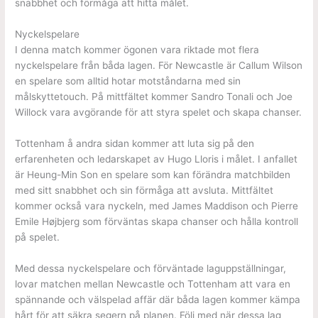
snabbhet och förmåga att hitta målet.
Nyckelspelare
I denna match kommer ögonen vara riktade mot flera
nyckelspelare från båda lagen. För Newcastle är Callum Wilson
en spelare som alltid hotar motståndarna med sin
målskyttetouch. På mittfältet kommer Sandro Tonali och Joe
Willock vara avgörande för att styra spelet och skapa chanser.
Tottenham å andra sidan kommer att luta sig på den
erfarenheten och ledarskapet av Hugo Lloris i målet. I anfallet
är Heung-Min Son en spelare som kan förändra matchbilden
med sitt snabbhet och sin förmåga att avsluta. Mittfältet
kommer också vara nyckeln, med James Maddison och Pierre
Emile Højbjerg som förväntas skapa chanser och hålla kontroll
på spelet.
Med dessa nyckelspelare och förväntade laguppställningar,
lovar matchen mellan Newcastle och Tottenham att vara en
spännande och välspelad affär där båda lagen kommer kämpa
hårt för att säkra segern på planen. Följ med när dessa lag