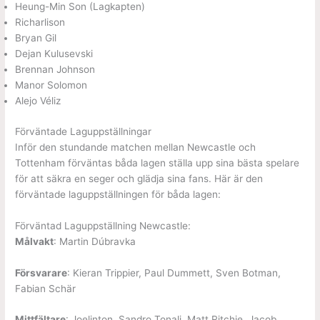
Heung-Min Son (Lagkapten)
Richarlison
Bryan Gil
Dejan Kulusevski
Brennan Johnson
Manor Solomon
Alejo Véliz
Förväntade Laguppställningar
Inför den stundande matchen mellan Newcastle och
Tottenham förväntas båda lagen ställa upp sina bästa spelare
för att säkra en seger och glädja sina fans. Här är den
förväntade laguppställningen för båda lagen:
Förväntad Laguppställning Newcastle:
Målvakt
: Martin Dúbravka
Försvarare
: Kieran Trippier, Paul Dummett, Sven Botman,
Fabian Schär
Mittfältare
: Joelinton, Sandro Tonali, Matt Ritchie, Jacob