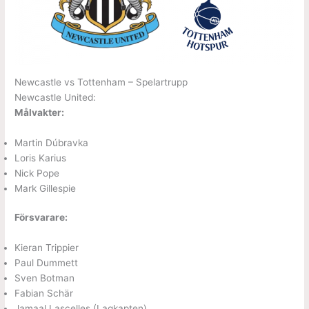
Newcastle vs Tottenham – Spelartrupp
Newcastle United:
Målvakter:
Martin Dúbravka
Loris Karius
Nick Pope
Mark Gillespie
Försvarare:
Kieran Trippier
Paul Dummett
Sven Botman
Fabian Schär
Jamaal Lascelles (Lagkapten)