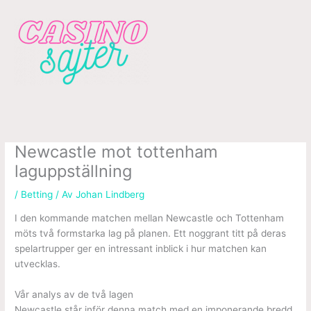
Hoppa
till
innehåll
Newcastle mot tottenham
laguppställning
/
Betting
/ Av
Johan Lindberg
I den kommande matchen mellan Newcastle och Tottenham
möts två formstarka lag på planen. Ett noggrant titt på deras
spelartrupper ger en intressant inblick i hur matchen kan
utvecklas.
Vår analys av de två lagen
Newcastle står inför denna match med en imponerande bredd