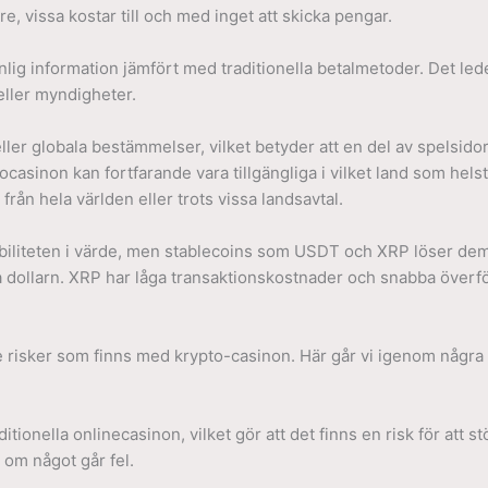
re, vissa kostar till och med inget att skicka pengar.
ig information jämfört med traditionella betalmetoder. Det leder
eller myndigheter.
ller globala bestämmelser, vilket betyder att en del av spelsidor
casinon kan fortfarande vara tillgängliga i vilket land som helst.
ån hela världen eller trots vissa landsavtal.
abiliteten i värde, men stablecoins som USDT och XRP löser dem
a dollarn. XRP har låga transaktionskostnader och snabba överfö
risker som finns med krypto-casinon. Här går vi igenom några
tionella onlinecasinon, vilket gör att det finns en risk för att s
r om något går fel.