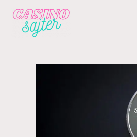
Hoppa
till
innehåll