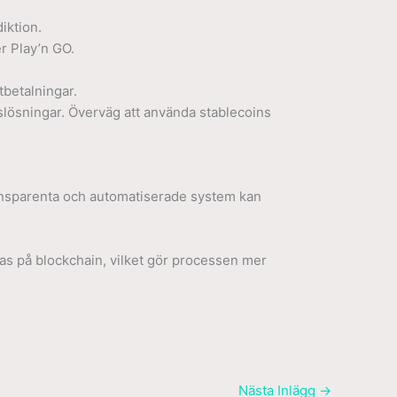
iktion.
r Play’n GO.
betalningar.
slösningar. Överväg att använda stablecoins
ransparenta och automatiserade system kan
ras på blockchain, vilket gör processen mer
Nästa Inlägg
→