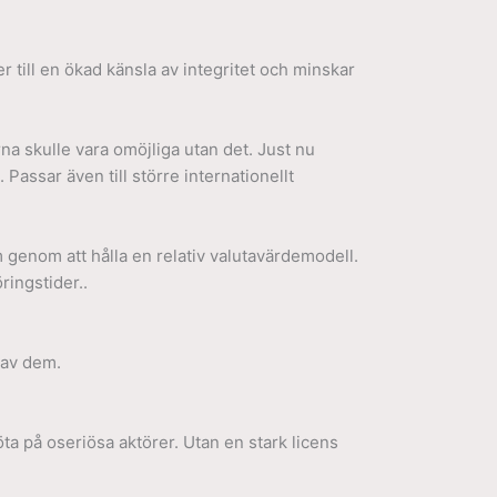
 till en ökad känsla av integritet och minskar
na skulle vara omöjliga utan det. Just nu
 Passar även till större internationellt
 genom att hålla en relativ valutavärdemodell.
ringstider..
 av dem.
töta på oseriösa aktörer. Utan en stark licens