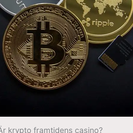
Är krypto framtidens casino?