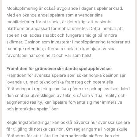
Mobiloptimering är också avgörande i dagens spelmarknad.
Med en ökande andel spelare som använder sina
mobiltelefoner för att spela, är det viktigt att casinots
plattform är anpassad för mobila enheter. Detta innebär att
spelen ska laddas snabbt och fungera smidigt på mindre
skärmar. Casinon som investerar i mobiloptimering tenderar att
ha högre retention, eftersom spelarna kan njuta av sina
favoritspel när som helst och var som helst.
Framtiden för gränsöverskridande spelupplevelser
Framtiden för svenska spelare som söker norska casinon ser
lovande ut, med teknologiska framsteg och potentiella
förändringar i reglering som kan påverka spelupplevelsen. Med
den snabba utvecklingen av teknik, såsom virtual reality och
augmented reality, kan spelare förvänta sig mer immersiva
och interaktiva spelmiljöer.
Regleringsförändringar kan också påverka hur svenska spelare
får tillgång till norska casinon. Om regleringarna i Norge skulle
förändras för att tillåta fler internationella aktörer, kan det