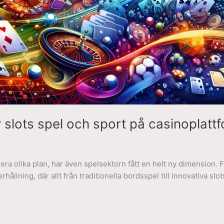
v slots spel och sport på casinoplatt
på flera olika plan, har även spelsektorn fått en helt ny dimensi
ållning, där allt från traditionella bordsspel till innovativa slot