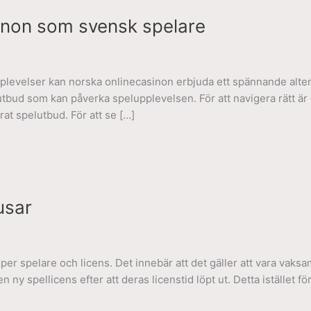
inon som svensk spelare
plevelser kan norska onlinecasinon erbjuda ett spännande altern
tbud som kan påverka spelupplevelsen. För att navigera rätt är de
rat spelutbud. För att se […]
usar
 per spelare och licens. Det innebär att det gäller att vara vaks
 ny spellicens efter att deras licenstid löpt ut. Detta istället fö